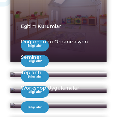
Eğitim Kurumları
Doğumgünü Organizasyon
Bilgi alın
Seminer
Bilgi alın
Toplantı
Bilgi alın
Workshop Uygulamaları
Bilgi alın
Bilgi alın