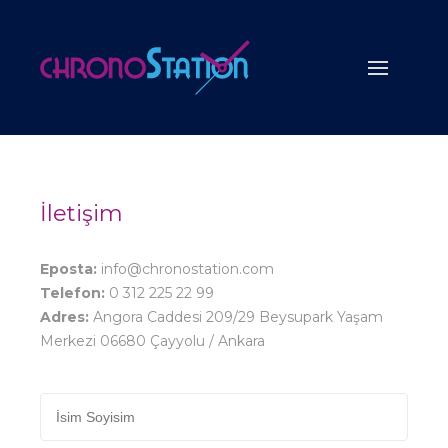
İletişim
Eposta:
info@chronostation.com
Telefon:
0 312 225 22 99
Adres:
Angora Caddesi 209/29 Beysupark Yaşam
Merkezi 06680 Çayyolu / Ankara