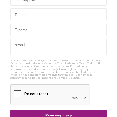
Yukarıda verdiğiniz iletişim bilgileri ile 6563 sayılı Elektronik Ticaretin
Düzenlenmesi Hakkında Kanun ile Ticari İletişim ve Ticari Elektronik
İletiler Hakkında Yönetmelik uyarınca her türlü ticari iletişim
kapsamında, özellikle tarafınıza çeşitli avantajların sağlanıp
sunulabilmesi, satış, pazarlama ve benzer amaçlı her türlü iletişim
mesajlarının gönderilmesi amacıyla tarafımızca kullanılmasını,
saklanmasını ve paylaşılmasını onaylamış olursunuz.
Rezervasyon yap